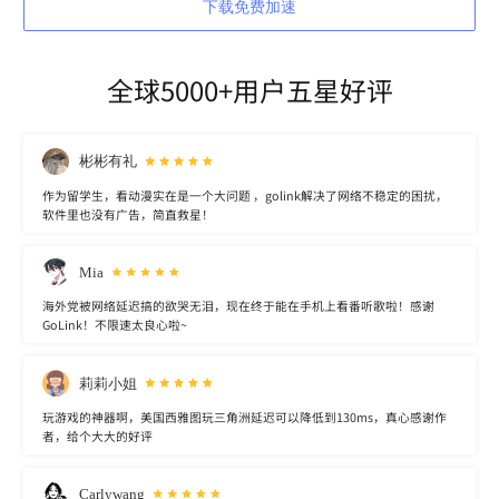
下载免费加速
全球5000+用户五星好评
彬彬有礼
作为留学生，看动漫实在是一个大问题 ，golink解决了网络不稳定的困扰，
软件里也没有广告，简直救星！
Mia
海外党被网络延迟搞的欲哭无泪，现在终于能在手机上看番听歌啦！感谢
GoLink！不限速太良心啦~
莉莉小姐
玩游戏的神器啊，美国西雅图玩三角洲延迟可以降低到130ms，真心感谢作
者，给个大大的好评
Carlywang