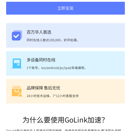
立即安装
百万华人首选
同时在线人数达100,000，好评如潮。
多设备同时在线
1个账号，ios/android/pc/ipad多端通用。
品牌保障 售后无忧
24小时技术运维，7*12小时客服支持
为什么要使用GoLink加速？
GoLink助力海外华人高速访问国内网络，快速开启国内各直播平台,解决国内 视频、