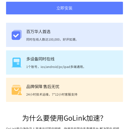
立即安装
百万华人首选
同时在线人数达100,000，好评如潮。
多设备同时在线
1个账号，ios/android/pc/ipad多端通用。
品牌保障 售后无忧
24小时技术运维，7*12小时客服支持
为什么要使用GoLink加速？
GoLink助力海外华人高速访问国内网络，快速开启国内各直播平台,解决国内 视频、