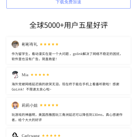
下载免费加速
全球5000+用户五星好评
彬彬有礼
作为留学生，看动漫实在是一个大问题 ，golink解决了网络不稳定的困扰，
软件里也没有广告，简直救星！
Mia
海外党被网络延迟搞的欲哭无泪，现在终于能在手机上看番听歌啦！感谢
GoLink！不限速太良心啦~
莉莉小姐
玩游戏的神器啊，美国西雅图玩三角洲延迟可以降低到130ms，真心感谢作
者，给个大大的好评
Carlywang