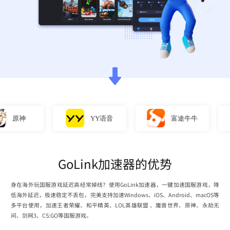
原神
YY语音
富途牛牛
GoLink加速器的优势
身在海外玩国服游戏延迟高经常掉线？使用GoLink加速器，一键加速国服游戏，降
低海外延迟，极速稳定不丢包，完美支持加速Windows、iOS、Android、macOS等
多平台使用，加速王者荣耀、和平精英、LOL英雄联盟 、魔兽世界、原神、永劫无
间、剑网3、CS:GO等国服游戏。