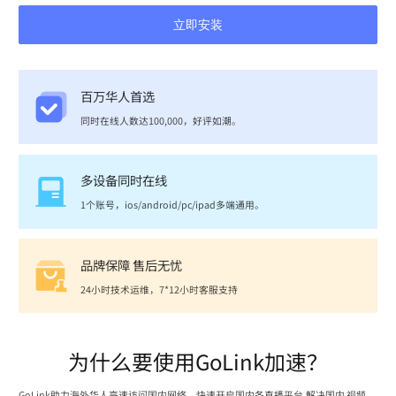
立即安装
百万华人首选
同时在线人数达100,000，好评如潮。
多设备同时在线
1个账号，ios/android/pc/ipad多端通用。
品牌保障 售后无忧
24小时技术运维，7*12小时客服支持
为什么要使用GoLink加速？
GoLink助力海外华人高速访问国内网络，快速开启国内各直播平台,解决国内 视频、