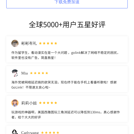
下载免费加速
全球5000+用户五星好评
彬彬有礼
作为留学生，看动漫实在是一个大问题 ，golink解决了网络不稳定的困扰，
软件里也没有广告，简直救星！
Mia
海外党被网络延迟搞的欲哭无泪，现在终于能在手机上看番听歌啦！感谢
GoLink！不限速太良心啦~
莉莉小姐
玩游戏的神器啊，美国西雅图玩三角洲延迟可以降低到130ms，真心感谢作
者，给个大大的好评
Carlywang