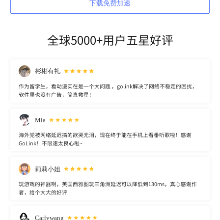
下载免费加速
全球5000+用户五星好评
彬彬有礼
作为留学生，看动漫实在是一个大问题 ，golink解决了网络不稳定的困扰，
软件里也没有广告，简直救星！
Mia
海外党被网络延迟搞的欲哭无泪，现在终于能在手机上看番听歌啦！感谢
GoLink！不限速太良心啦~
莉莉小姐
玩游戏的神器啊，美国西雅图玩三角洲延迟可以降低到130ms，真心感谢作
者，给个大大的好评
Carlywang