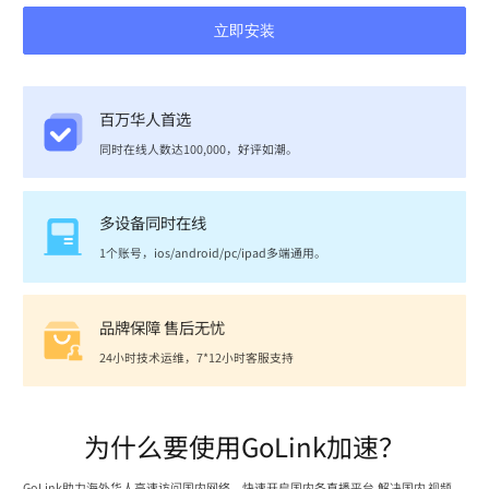
立即安装
百万华人首选
同时在线人数达100,000，好评如潮。
多设备同时在线
1个账号，ios/android/pc/ipad多端通用。
品牌保障 售后无忧
24小时技术运维，7*12小时客服支持
为什么要使用GoLink加速？
GoLink助力海外华人高速访问国内网络，快速开启国内各直播平台,解决国内 视频、