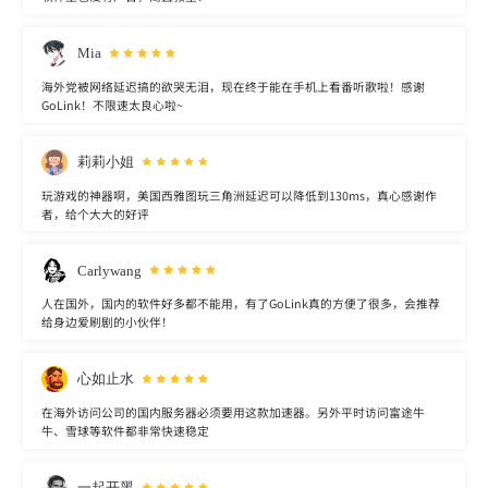
Mia
海外党被网络延迟搞的欲哭无泪，现在终于能在手机上看番听歌啦！感谢
GoLink！不限速太良心啦~
莉莉小姐
玩游戏的神器啊，美国西雅图玩三角洲延迟可以降低到130ms，真心感谢作
者，给个大大的好评
Carlywang
人在国外，国内的软件好多都不能用，有了GoLink真的方便了很多，会推荐
给身边爱刷剧的小伙伴！
心如止水
在海外访问公司的国内服务器必须要用这款加速器。另外平时访问富途牛
牛、雪球等软件都非常快速稳定
一起开黑