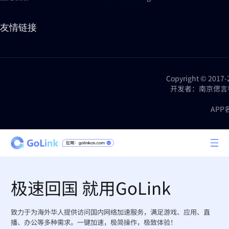
友情链接
Copyright © 2
开发者：南京偲言睿网络科技
APP
极速回国 就用GoLink
致力于为海外华人提供访问国内网络加速服务，满足游戏、应用、直
播、办公等多种需求。一键加速，极简操作，极致体验！