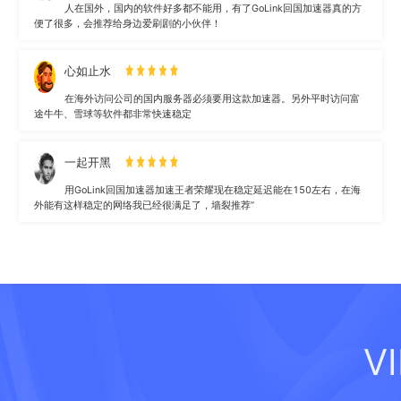
人在国外，国内的软件好多都不能用，有了GoLink回国加速器真的方
便了很多，会推荐给身边爱刷剧的小伙伴！
心如止水
在海外访问公司的国内服务器必须要用这款加速器。另外平时访问富
途牛牛、雪球等软件都非常快速稳定
一起开黑
用GoLink回国加速器加速王者荣耀现在稳定延迟能在150左右，在海
外能有这样稳定的网络我已经很满足了，墙裂推荐”
V