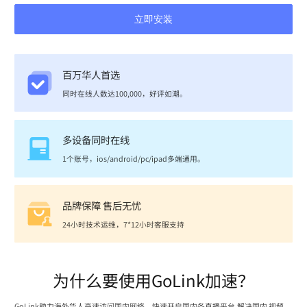
立即安装
百万华人首选
同时在线人数达100,000，好评如潮。
多设备同时在线
1个账号，ios/android/pc/ipad多端通用。
品牌保障 售后无忧
24小时技术运维，7*12小时客服支持
为什么要使用GoLink加速？
GoLink助力海外华人高速访问国内网络，快速开启国内各直播平台,解决国内 视频、