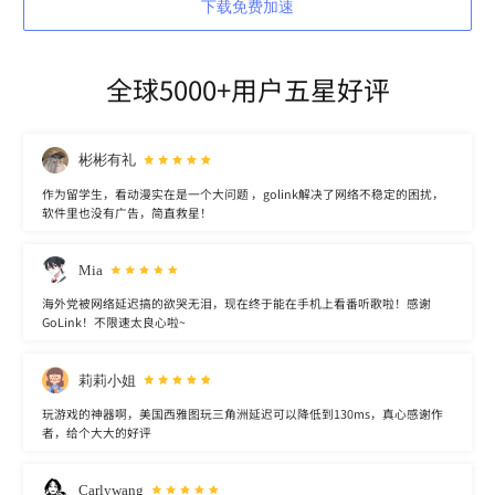
下载免费加速
全球5000+用户五星好评
彬彬有礼
作为留学生，看动漫实在是一个大问题 ，golink解决了网络不稳定的困扰，
软件里也没有广告，简直救星！
Mia
海外党被网络延迟搞的欲哭无泪，现在终于能在手机上看番听歌啦！感谢
GoLink！不限速太良心啦~
莉莉小姐
玩游戏的神器啊，美国西雅图玩三角洲延迟可以降低到130ms，真心感谢作
者，给个大大的好评
Carlywang