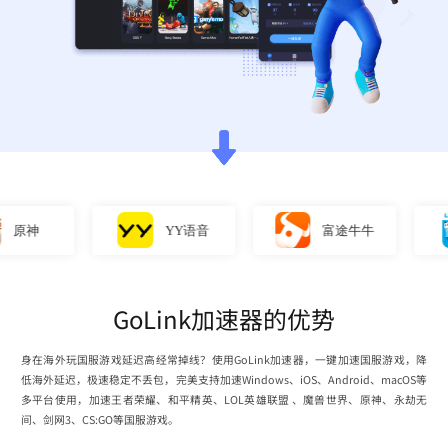
原神
YY语音
富途牛牛
GoLink加速器的优势
身在海外玩国服游戏延迟高经常掉线？使用GoLink加速器，一键加速国服游戏，降
低海外延迟，极速稳定不丢包，完美支持加速Windows、iOS、Android、macOS等
多平台使用，加速王者荣耀、和平精英、LOL英雄联盟 、魔兽世界、原神、永劫无
间、剑网3、CS:GO等国服游戏。