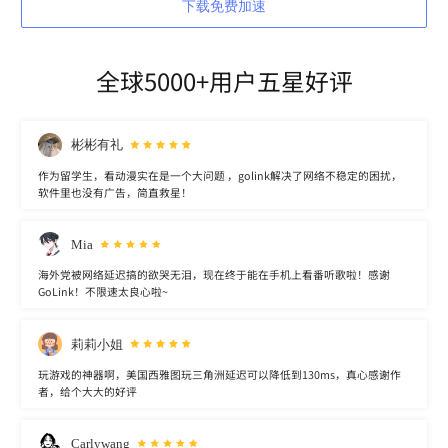
下载免费加速
全球5000+用户五星好评
彬彬有礼
作为留学生，看动漫实在是一个大问题 ，golink解决了网络不稳定的困扰，
软件里也没有广告，简直救星！
Mia
海外党被网络延迟搞的欲哭无泪，现在终于能在手机上看番听歌啦！感谢
GoLink！不限速太良心啦~
莉莉小姐
玩游戏的神器啊，美国西雅图玩三角洲延迟可以降低到130ms，真心感谢作
者，给个大大的好评
Carlywang