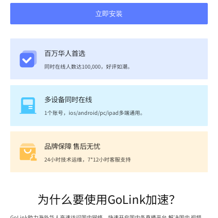
立即安装
百万华人首选
同时在线人数达100,000，好评如潮。
多设备同时在线
1个账号，ios/android/pc/ipad多端通用。
品牌保障 售后无忧
24小时技术运维，7*12小时客服支持
为什么要使用GoLink加速？
GoLink助力海外华人高速访问国内网络，快速开启国内各直播平台,解决国内 视频、