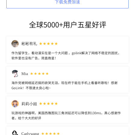
下载免费加速
全球5000+用户五星好评
彬彬有礼
作为留学生，看动漫实在是一个大问题 ，golink解决了网络不稳定的困扰，
软件里也没有广告，简直救星！
Mia
海外党被网络延迟搞的欲哭无泪，现在终于能在手机上看番听歌啦！感谢
GoLink！不限速太良心啦~
莉莉小姐
玩游戏的神器啊，美国西雅图玩三角洲延迟可以降低到130ms，真心感谢作
者，给个大大的好评
Carlywang