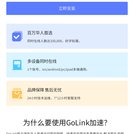
立即安装
百万华人首选
同时在线人数达100,000，好评如潮。
多设备同时在线
1个账号，ios/android/pc/ipad多端通用。
品牌保障 售后无忧
24小时技术运维，7*12小时客服支持
为什么要使用GoLink加速？
GoLink助力海外华人高速访问国内网络，快速开启国内各直播平台,解决国内 视频、