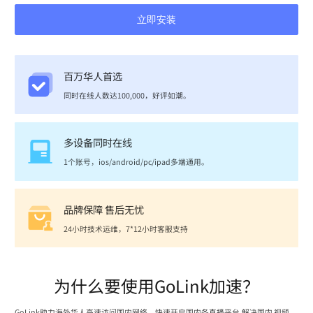
立即安装
百万华人首选
同时在线人数达100,000，好评如潮。
多设备同时在线
1个账号，ios/android/pc/ipad多端通用。
品牌保障 售后无忧
24小时技术运维，7*12小时客服支持
为什么要使用GoLink加速？
GoLink助力海外华人高速访问国内网络，快速开启国内各直播平台,解决国内 视频、