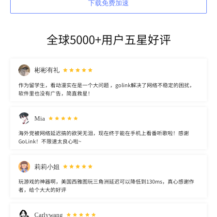
下载免费加速
全球5000+用户五星好评
彬彬有礼
作为留学生，看动漫实在是一个大问题 ，golink解决了网络不稳定的困扰，
软件里也没有广告，简直救星！
Mia
海外党被网络延迟搞的欲哭无泪，现在终于能在手机上看番听歌啦！感谢
GoLink！不限速太良心啦~
莉莉小姐
玩游戏的神器啊，美国西雅图玩三角洲延迟可以降低到130ms，真心感谢作
者，给个大大的好评
Carlywang