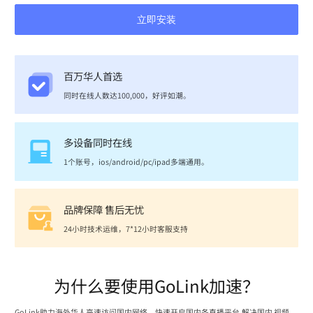
立即安装
百万华人首选
同时在线人数达100,000，好评如潮。
多设备同时在线
1个账号，ios/android/pc/ipad多端通用。
品牌保障 售后无忧
24小时技术运维，7*12小时客服支持
为什么要使用GoLink加速？
GoLink助力海外华人高速访问国内网络，快速开启国内各直播平台,解决国内 视频、