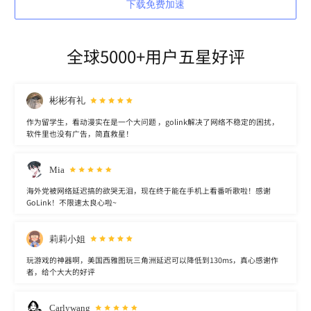
下载免费加速
全球5000+用户五星好评
彬彬有礼
作为留学生，看动漫实在是一个大问题 ，golink解决了网络不稳定的困扰，
软件里也没有广告，简直救星！
Mia
海外党被网络延迟搞的欲哭无泪，现在终于能在手机上看番听歌啦！感谢
GoLink！不限速太良心啦~
莉莉小姐
玩游戏的神器啊，美国西雅图玩三角洲延迟可以降低到130ms，真心感谢作
者，给个大大的好评
Carlywang