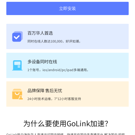
立即安装
百万华人首选
同时在线人数达100,000，好评如潮。
多设备同时在线
1个账号，ios/android/pc/ipad多端通用。
品牌保障 售后无忧
24小时技术运维，7*12小时客服支持
为什么要使用GoLink加速？
GoLink助力海外华人高速访问国内网络，快速开启国内各直播平台,解决国内 视频、