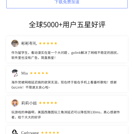
下载免费加速
全球5000+用户五星好评
彬彬有礼
作为留学生，看动漫实在是一个大问题 ，golink解决了网络不稳定的困扰，
软件里也没有广告，简直救星！
Mia
海外党被网络延迟搞的欲哭无泪，现在终于能在手机上看番听歌啦！感谢
GoLink！不限速太良心啦~
莉莉小姐
玩游戏的神器啊，美国西雅图玩三角洲延迟可以降低到130ms，真心感谢作
者，给个大大的好评
Carlywang