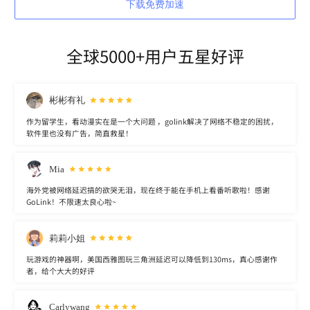
下载免费加速
全球5000+用户五星好评
彬彬有礼
作为留学生，看动漫实在是一个大问题 ，golink解决了网络不稳定的困扰，
软件里也没有广告，简直救星！
Mia
海外党被网络延迟搞的欲哭无泪，现在终于能在手机上看番听歌啦！感谢
GoLink！不限速太良心啦~
莉莉小姐
玩游戏的神器啊，美国西雅图玩三角洲延迟可以降低到130ms，真心感谢作
者，给个大大的好评
Carlywang