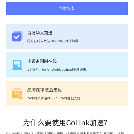
立即安装
百万华人首选
同时在线人数达100,000，好评如潮。
多设备同时在线
1个账号，ios/android/pc/ipad多端通用。
品牌保障 售后无忧
24小时技术运维，7*12小时客服支持
为什么要使用GoLink加速？
GoLink助力海外华人高速访问国内网络，快速开启国内各直播平台,解决国内 视频、