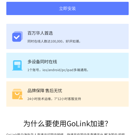
立即安装
百万华人首选
同时在线人数达100,000，好评如潮。
多设备同时在线
1个账号，ios/android/pc/ipad多端通用。
品牌保障 售后无忧
24小时技术运维，7*12小时客服支持
为什么要使用GoLink加速？
GoLink助力海外华人高速访问国内网络，快速开启国内各直播平台,解决国内 视频、