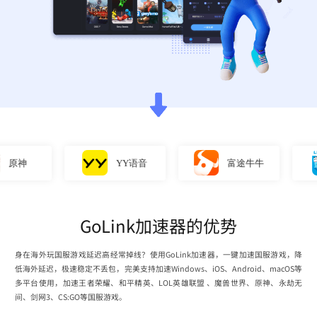
神
YY语音
富途牛牛
GoLink加速器的优势
身在海外玩国服游戏延迟高经常掉线？使用GoLink加速器，一键加速国服游戏，降
低海外延迟，极速稳定不丢包，完美支持加速Windows、iOS、Android、macOS等
多平台使用，加速王者荣耀、和平精英、LOL英雄联盟 、魔兽世界、原神、永劫无
间、剑网3、CS:GO等国服游戏。