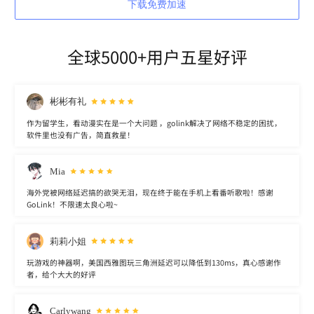
下载免费加速
全球5000+用户五星好评
彬彬有礼
作为留学生，看动漫实在是一个大问题 ，golink解决了网络不稳定的困扰，
软件里也没有广告，简直救星！
Mia
海外党被网络延迟搞的欲哭无泪，现在终于能在手机上看番听歌啦！感谢
GoLink！不限速太良心啦~
莉莉小姐
玩游戏的神器啊，美国西雅图玩三角洲延迟可以降低到130ms，真心感谢作
者，给个大大的好评
Carlywang