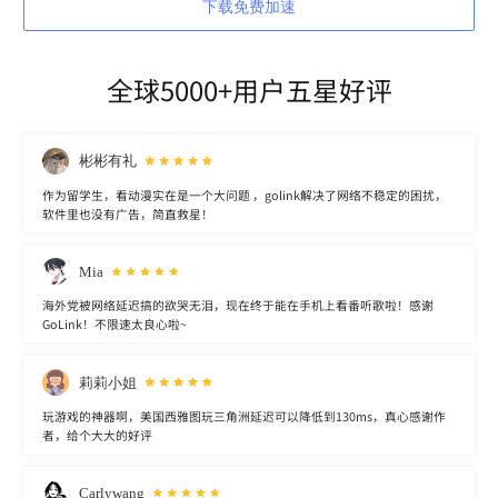
下载免费加速
全球5000+用户五星好评
彬彬有礼
作为留学生，看动漫实在是一个大问题 ，golink解决了网络不稳定的困扰，
软件里也没有广告，简直救星！
Mia
海外党被网络延迟搞的欲哭无泪，现在终于能在手机上看番听歌啦！感谢
GoLink！不限速太良心啦~
莉莉小姐
玩游戏的神器啊，美国西雅图玩三角洲延迟可以降低到130ms，真心感谢作
者，给个大大的好评
Carlywang