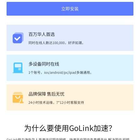
立即安装
百万华人首选
同时在线人数达100,000，好评如潮。
多设备同时在线
1个账号，ios/android/pc/ipad多端通用。
品牌保障 售后无忧
24小时技术运维，7*12小时客服支持
为什么要使用GoLink加速？
GoLink助力海外华人高速访问国内网络，快速开启国内各直播平台,解决国内 视频、