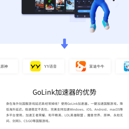
神
YY语音
富途牛牛
GoLink加速器的优势
身在海外玩国服游戏延迟高经常掉线？使用GoLink加速器，一键加速国服游戏，降
低海外延迟，极速稳定不丢包，完美支持加速Windows、iOS、Android、macOS等
多平台使用，加速王者荣耀、和平精英、LOL英雄联盟 、魔兽世界、原神、永劫无
间、剑网3、CS:GO等国服游戏。