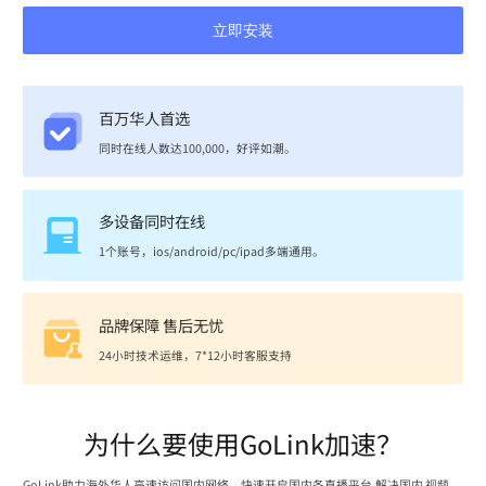
立即安装
百万华人首选
同时在线人数达100,000，好评如潮。
多设备同时在线
1个账号，ios/android/pc/ipad多端通用。
品牌保障 售后无忧
24小时技术运维，7*12小时客服支持
为什么要使用GoLink加速？
GoLink助力海外华人高速访问国内网络，快速开启国内各直播平台,解决国内 视频、