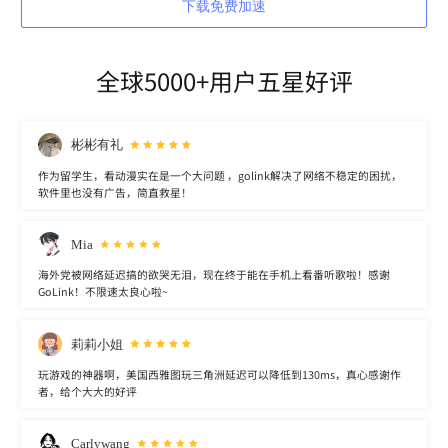
下载免费加速
全球5000+用户五星好评
彬彬有礼
作为留学生，看动漫实在是一个大问题 ，golink解决了网络不稳定的困扰，
软件里也没有广告，简直救星！
Mia
海外党被网络延迟搞的欲哭无泪，现在终于能在手机上看番听歌啦！感谢
GoLink！不限速太良心啦~
莉莉小姐
玩游戏的神器啊，美国西雅图玩三角洲延迟可以降低到130ms，真心感谢作
者，给个大大的好评
Carlywang