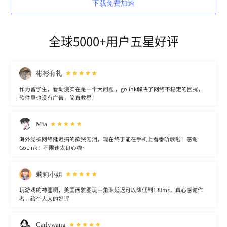
下载免费加速
全球5000+用户五星好评
彬彬有礼
作为留学生，看动漫实在是一个大问题 ，golink解决了网络不稳定的困扰，
软件里也没有广告，简直救星！
Mia
海外党被网络延迟搞的欲哭无泪，现在终于能在手机上看番听歌啦！感谢
GoLink！不限速太良心啦~
莉莉小姐
玩游戏的神器啊，美国西雅图玩三角洲延迟可以降低到130ms，真心感谢作
者，给个大大的好评
Carlywang