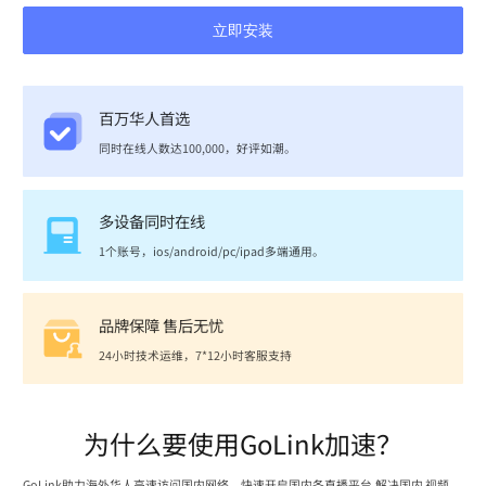
立即安装
百万华人首选
同时在线人数达100,000，好评如潮。
多设备同时在线
1个账号，ios/android/pc/ipad多端通用。
品牌保障 售后无忧
24小时技术运维，7*12小时客服支持
为什么要使用GoLink加速？
GoLink助力海外华人高速访问国内网络，快速开启国内各直播平台,解决国内 视频、