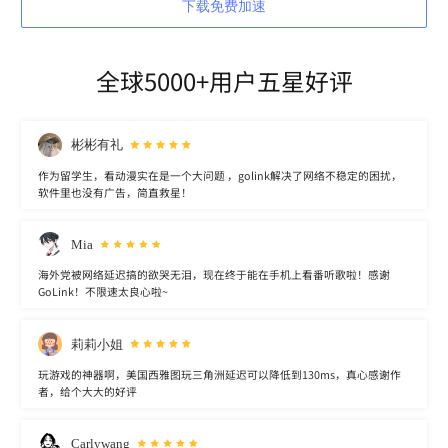
下载免费加速
全球5000+用户五星好评
彬彬有礼
作为留学生，看动漫实在是一个大问题 ，golink解决了网络不稳定的困扰，
软件里也没有广告，简直救星！
Mia
海外党被网络延迟搞的欲哭无泪，现在终于能在手机上看番听歌啦！感谢
GoLink！不限速太良心啦~
莉莉小姐
玩游戏的神器啊，美国西雅图玩三角洲延迟可以降低到130ms，真心感谢作
者，给个大大的好评
Carlywang