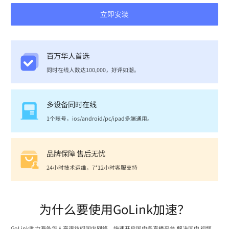
立即安装
百万华人首选
同时在线人数达100,000，好评如潮。
多设备同时在线
1个账号，ios/android/pc/ipad多端通用。
品牌保障 售后无忧
24小时技术运维，7*12小时客服支持
为什么要使用GoLink加速？
GoLink助力海外华人高速访问国内网络，快速开启国内各直播平台,解决国内 视频、