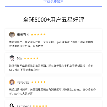
下载免费加速
全球5000+用户五星好评
彬彬有礼
作为留学生，看动漫实在是一个大问题 ，golink解决了网络不稳定的困扰，
软件里也没有广告，简直救星！
Mia
海外党被网络延迟搞的欲哭无泪，现在终于能在手机上看番听歌啦！感谢
GoLink！不限速太良心啦~
莉莉小姐
玩游戏的神器啊，美国西雅图玩三角洲延迟可以降低到130ms，真心感谢作
者，给个大大的好评
Carlywang