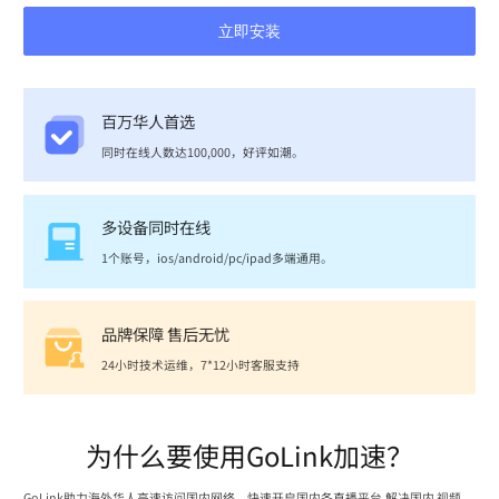
立即安装
百万华人首选
同时在线人数达100,000，好评如潮。
多设备同时在线
1个账号，ios/android/pc/ipad多端通用。
品牌保障 售后无忧
24小时技术运维，7*12小时客服支持
为什么要使用GoLink加速？
GoLink助力海外华人高速访问国内网络，快速开启国内各直播平台,解决国内 视频、