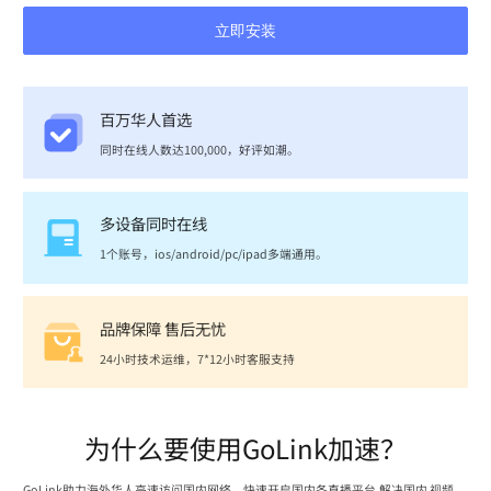
立即安装
百万华人首选
同时在线人数达100,000，好评如潮。
多设备同时在线
1个账号，ios/android/pc/ipad多端通用。
品牌保障 售后无忧
24小时技术运维，7*12小时客服支持
为什么要使用GoLink加速？
GoLink助力海外华人高速访问国内网络，快速开启国内各直播平台,解决国内 视频、