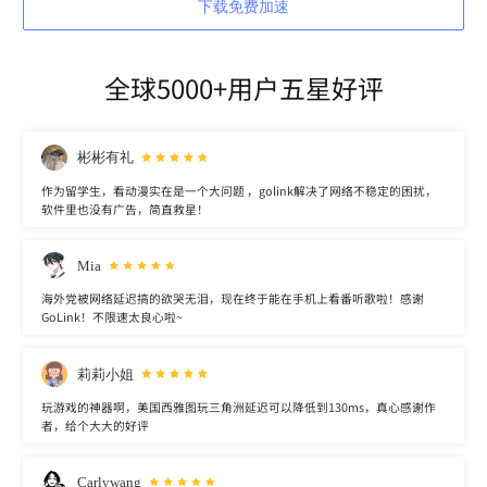
下载免费加速
全球5000+用户五星好评
彬彬有礼
作为留学生，看动漫实在是一个大问题 ，golink解决了网络不稳定的困扰，
软件里也没有广告，简直救星！
Mia
海外党被网络延迟搞的欲哭无泪，现在终于能在手机上看番听歌啦！感谢
GoLink！不限速太良心啦~
莉莉小姐
玩游戏的神器啊，美国西雅图玩三角洲延迟可以降低到130ms，真心感谢作
者，给个大大的好评
Carlywang