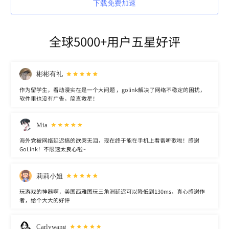
下载免费加速
全球5000+用户五星好评
彬彬有礼
作为留学生，看动漫实在是一个大问题 ，golink解决了网络不稳定的困扰，
软件里也没有广告，简直救星！
Mia
海外党被网络延迟搞的欲哭无泪，现在终于能在手机上看番听歌啦！感谢
GoLink！不限速太良心啦~
莉莉小姐
玩游戏的神器啊，美国西雅图玩三角洲延迟可以降低到130ms，真心感谢作
者，给个大大的好评
Carlywang