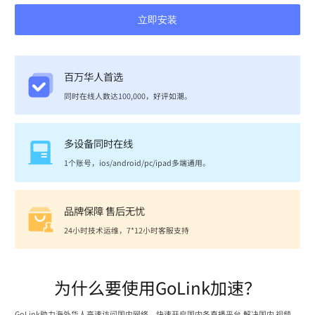
立即安装
百万华人首选
同时在线人数达100,000，好评如潮。
多设备同时在线
1个账号，ios/android/pc/ipad多端通用。
品牌保障 售后无忧
24小时技术运维，7*12小时客服支持
为什么要使用GoLink加速？
GoLink助力海外华人高速访问国内网络，快速开启国内各直播平台,解决国内 视频、