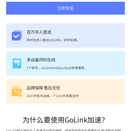
立即安装
百万华人首选
同时在线人数达100,000，好评如潮。
多设备同时在线
1个账号，ios/android/pc/ipad多端通用。
品牌保障 售后无忧
24小时技术运维，7*12小时客服支持
为什么要使用GoLink加速？
GoLink助力海外华人高速访问国内网络，快速开启国内各直播平台,解决国内 视频、