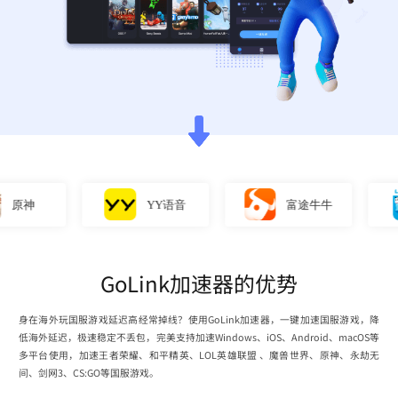
原神
YY语音
富途牛牛
GoLink加速器的优势
身在海外玩国服游戏延迟高经常掉线？使用GoLink加速器，一键加速国服游戏，降
低海外延迟，极速稳定不丢包，完美支持加速Windows、iOS、Android、macOS等
多平台使用，加速王者荣耀、和平精英、LOL英雄联盟 、魔兽世界、原神、永劫无
间、剑网3、CS:GO等国服游戏。