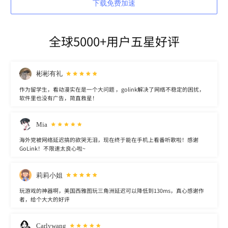
下载免费加速
全球5000+用户五星好评
彬彬有礼
作为留学生，看动漫实在是一个大问题 ，golink解决了网络不稳定的困扰，
软件里也没有广告，简直救星！
Mia
海外党被网络延迟搞的欲哭无泪，现在终于能在手机上看番听歌啦！感谢
GoLink！不限速太良心啦~
莉莉小姐
玩游戏的神器啊，美国西雅图玩三角洲延迟可以降低到130ms，真心感谢作
者，给个大大的好评
Carlywang