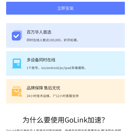
立即安装
百万华人首选
同时在线人数达100,000，好评如潮。
多设备同时在线
1个账号，ios/android/pc/ipad多端通用。
品牌保障 售后无忧
24小时技术运维，7*12小时客服支持
为什么要使用GoLink加速？
GoLink助力海外华人高速访问国内网络，快速开启国内各直播平台,解决国内 视频、