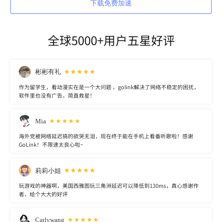
下载免费加速
全球5000+用户五星好评
彬彬有礼
作为留学生，看动漫实在是一个大问题 ，golink解决了网络不稳定的困扰，
软件里也没有广告，简直救星！
Mia
海外党被网络延迟搞的欲哭无泪，现在终于能在手机上看番听歌啦！感谢
GoLink！不限速太良心啦~
莉莉小姐
玩游戏的神器啊，美国西雅图玩三角洲延迟可以降低到130ms，真心感谢作
者，给个大大的好评
Carlywang