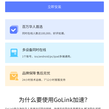
立即安装
百万华人首选
同时在线人数达100,000，好评如潮。
多设备同时在线
1个账号，ios/android/pc/ipad多端通用。
品牌保障 售后无忧
24小时技术运维，7*12小时客服支持
为什么要使用GoLink加速？
GoLink助力海外华人高速访问国内网络，快速开启国内各直播平台,解决国内 视频、