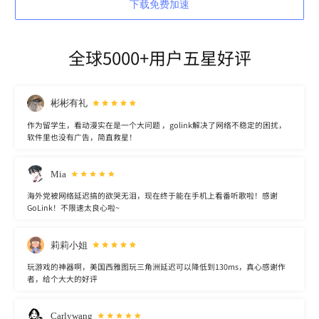
下载免费加速
全球5000+用户五星好评
彬彬有礼
作为留学生，看动漫实在是一个大问题 ，golink解决了网络不稳定的困扰，
软件里也没有广告，简直救星！
Mia
海外党被网络延迟搞的欲哭无泪，现在终于能在手机上看番听歌啦！感谢
GoLink！不限速太良心啦~
莉莉小姐
玩游戏的神器啊，美国西雅图玩三角洲延迟可以降低到130ms，真心感谢作
者，给个大大的好评
Carlywang