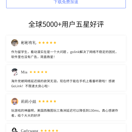
下载免费加速
全球5000+用户五星好评
彬彬有礼
作为留学生，看动漫实在是一个大问题 ，golink解决了网络不稳定的困扰，
软件里也没有广告，简直救星！
Mia
海外党被网络延迟搞的欲哭无泪，现在终于能在手机上看番听歌啦！感谢
GoLink！不限速太良心啦~
莉莉小姐
玩游戏的神器啊，美国西雅图玩三角洲延迟可以降低到130ms，真心感谢作
者，给个大大的好评
Carlywang