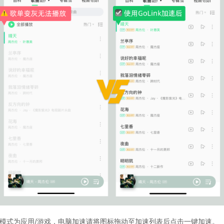
速模式为应用/游戏，电脑加速请将图标拖动至加速列表后点击一键加速。