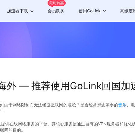
限时特惠
加速器下载
会员购买
使用GoLink
高级定
Windows版
游戏加速
Mac版
应用加速
Android版
iOS版
外 — 推荐使用GoLink回国加
TV版
Chrome插件
到由于网络限制而无法畅游互联网的尴尬？是否经常想念家乡的
音乐
、电
案！
华人提供在线网络服务的平台。其核心服务是通过自有的VPN服务器和优
联网的目的。