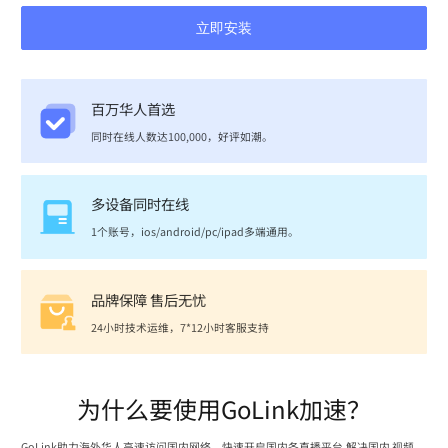
立即安装
百万华人首选
同时在线人数达100,000，好评如潮。
多设备同时在线
1个账号，ios/android/pc/ipad多端通用。
品牌保障 售后无忧
24小时技术运维，7*12小时客服支持
为什么要使用GoLink加速？
GoLink助力海外华人高速访问国内网络，快速开启国内各直播平台,解决国内 视频、