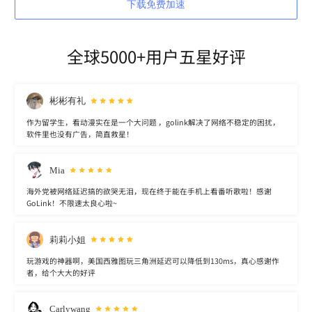
下载免费加速
全球5000+用户五星好评
彬彬有礼
作为留学生，看动漫实在是一个大问题 ，golink解决了网络不稳定的困扰，
软件里也没有广告，简直救星！
Mia
海外党被网络延迟搞的欲哭无泪，现在终于能在手机上看番听歌啦！感谢
GoLink！不限速太良心啦~
莉莉小姐
玩游戏的神器啊，美国西雅图玩三角洲延迟可以降低到130ms，真心感谢作
者，给个大大的好评
Carlywang