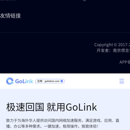
友情链接
Copyright © 2
开发者：南京偲言睿网络科技
APP
极速回国 就用GoLink
致力于为海外华人提供访问国内网络加速服务，满足游戏、应用、直
播、办公等多种需求。一键加速，极简操作，极致体验！