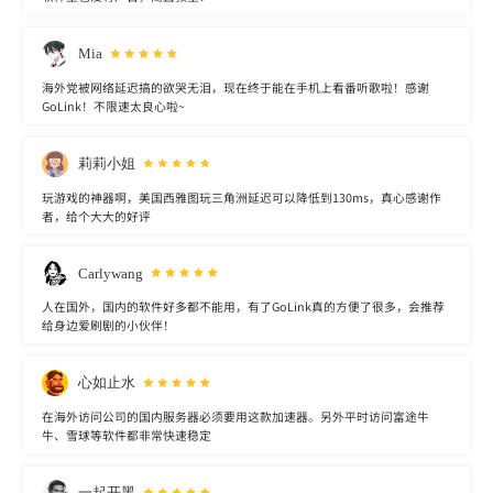
Mia
海外党被网络延迟搞的欲哭无泪，现在终于能在手机上看番听歌啦！感谢
GoLink！不限速太良心啦~
莉莉小姐
玩游戏的神器啊，美国西雅图玩三角洲延迟可以降低到130ms，真心感谢作
者，给个大大的好评
Carlywang
人在国外，国内的软件好多都不能用，有了GoLink真的方便了很多，会推荐
给身边爱刷剧的小伙伴！
心如止水
在海外访问公司的国内服务器必须要用这款加速器。另外平时访问富途牛
牛、雪球等软件都非常快速稳定
一起开黑