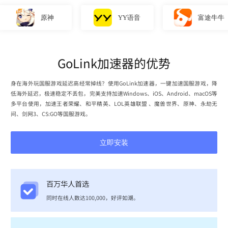
原神
YY语音
富途牛牛
GoLink加速器的优势
身在海外玩国服游戏延迟高经常掉线？使用GoLink加速器，一键加速国服游戏，降
低海外延迟，极速稳定不丢包，完美支持加速Windows、iOS、Android、macOS等
多平台使用，加速王者荣耀、和平精英、LOL英雄联盟 、魔兽世界、原神、永劫无
间、剑网3、CS:GO等国服游戏。
立即安装
百万华人首选
同时在线人数达100,000，好评如潮。