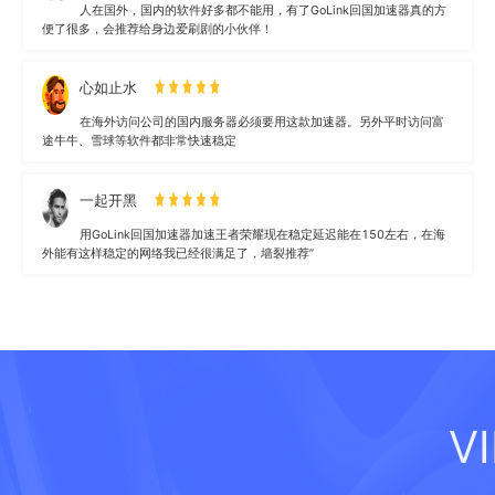
人在国外，国内的软件好多都不能用，有了GoLink回国加速器真的方
便了很多，会推荐给身边爱刷剧的小伙伴！
心如止水
在海外访问公司的国内服务器必须要用这款加速器。另外平时访问富
途牛牛、雪球等软件都非常快速稳定
一起开黑
用GoLink回国加速器加速王者荣耀现在稳定延迟能在150左右，在海
外能有这样稳定的网络我已经很满足了，墙裂推荐”
V