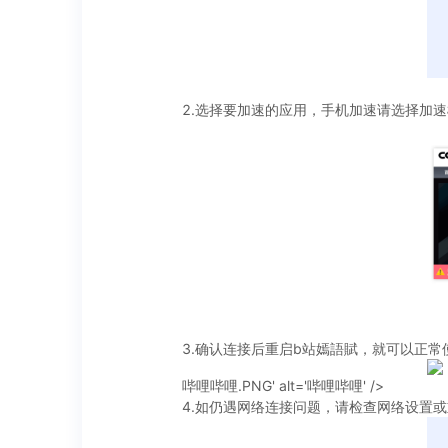
2.选择要加速的应用，手机加速请选择加
3.确认连接后重启b站嫣語賦，就可以正常
哔哩哔哩.PNG' alt='哔哩哔哩' />
4.如仍遇网络连接问题，请检查网络设置或重