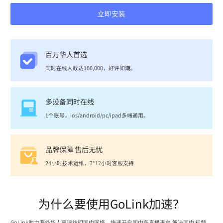
立即安装
百万华人首选
同时在线人数达100,000，好评如潮。
多设备同时在线
1个账号，ios/android/pc/ipad多端通用。
品牌保障 售后无忧
24小时技术运维，7*12小时客服支持
为什么要使用GoLink加速？
GoLink助力海外华人高速访问国内网络，快速开启国内各直播平台,解决国内 视频、