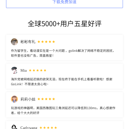
下载免费加速
全球5000+用户五星好评
彬彬有礼
作为留学生，看动漫实在是一个大问题 ，golink解决了网络不稳定的困扰，
软件里也没有广告，简直救星！
Mia
海外党被网络延迟搞的欲哭无泪，现在终于能在手机上看番听歌啦！感谢
GoLink！不限速太良心啦~
莉莉小姐
玩游戏的神器啊，美国西雅图玩三角洲延迟可以降低到130ms，真心感谢作
者，给个大大的好评
Carlywang