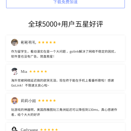
下载免费加速
全球5000+用户五星好评
彬彬有礼
作为留学生，看动漫实在是一个大问题 ，golink解决了网络不稳定的困扰，
软件里也没有广告，简直救星！
Mia
海外党被网络延迟搞的欲哭无泪，现在终于能在手机上看番听歌啦！感谢
GoLink！不限速太良心啦~
莉莉小姐
玩游戏的神器啊，美国西雅图玩三角洲延迟可以降低到130ms，真心感谢作
者，给个大大的好评
Carlywang