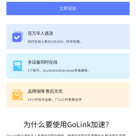
立即安装
百万华人首选
同时在线人数达100,000，好评如潮。
多设备同时在线
1个账号，ios/android/pc/ipad多端通用。
品牌保障 售后无忧
24小时技术运维，7*12小时客服支持
为什么要使用GoLink加速？
GoLink助力海外华人高速访问国内网络，快速开启国内各直播平台,解决国内 视频、