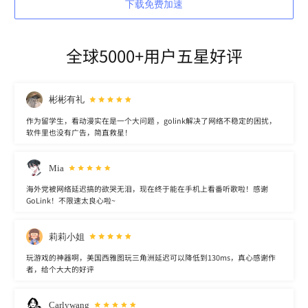
下载免费加速
全球5000+用户五星好评
彬彬有礼
作为留学生，看动漫实在是一个大问题 ，golink解决了网络不稳定的困扰，
软件里也没有广告，简直救星！
Mia
海外党被网络延迟搞的欲哭无泪，现在终于能在手机上看番听歌啦！感谢
GoLink！不限速太良心啦~
莉莉小姐
玩游戏的神器啊，美国西雅图玩三角洲延迟可以降低到130ms，真心感谢作
者，给个大大的好评
Carlywang