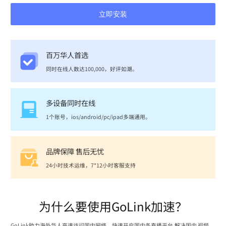
立即安装
百万华人首选
同时在线人数达100,000，好评如潮。
多设备同时在线
1个账号，ios/android/pc/ipad多端通用。
品牌保障 售后无忧
24小时技术运维，7*12小时客服支持
为什么要使用GoLink加速？
GoLink助力海外华人高速访问国内网络，快速开启国内各直播平台,解决国内 视频、