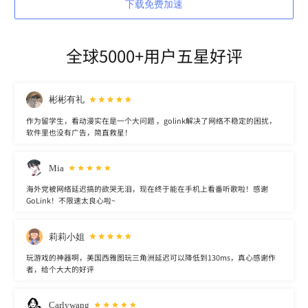
下载免费加速
全球5000+用户五星好评
彬彬有礼
作为留学生，看动漫实在是一个大问题 ，golink解决了网络不稳定的困扰，
软件里也没有广告，简直救星！
Mia
海外党被网络延迟搞的欲哭无泪，现在终于能在手机上看番听歌啦！感谢
GoLink！不限速太良心啦~
莉莉小姐
玩游戏的神器啊，美国西雅图玩三角洲延迟可以降低到130ms，真心感谢作
者，给个大大的好评
Carlywang