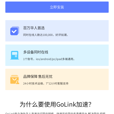
立即安装
百万华人首选
同时在线人数达100,000，好评如潮。
多设备同时在线
1个账号，ios/android/pc/ipad多端通用。
品牌保障 售后无忧
24小时技术运维，7*12小时客服支持
为什么要使用GoLink加速？
GoLink助力海外华人高速访问国内网络，快速开启国内各直播平台,解决国内 视频、