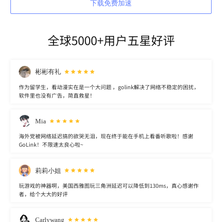
下载免费加速
全球5000+用户五星好评
彬彬有礼
作为留学生，看动漫实在是一个大问题 ，golink解决了网络不稳定的困扰，
软件里也没有广告，简直救星！
Mia
海外党被网络延迟搞的欲哭无泪，现在终于能在手机上看番听歌啦！感谢
GoLink！不限速太良心啦~
莉莉小姐
玩游戏的神器啊，美国西雅图玩三角洲延迟可以降低到130ms，真心感谢作
者，给个大大的好评
Carlywang