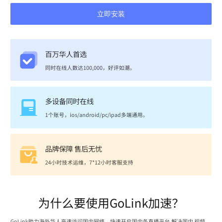
立即安装
百万华人首选
同时在线人数达100,000，好评如潮。
多设备同时在线
1个账号，ios/android/pc/ipad多端通用。
品牌保障 售后无忧
24小时技术运维，7*12小时客服支持
为什么要使用GoLink加速？
GoLink助力海外华人高速访问国内网络，快速开启国内各直播平台,解决国内 视频、