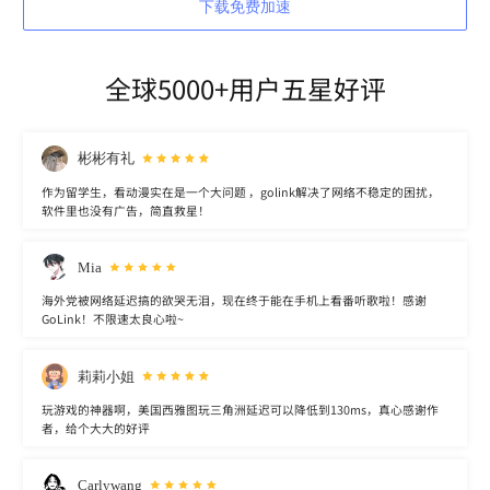
下载免费加速
全球5000+用户五星好评
彬彬有礼
作为留学生，看动漫实在是一个大问题 ，golink解决了网络不稳定的困扰，
软件里也没有广告，简直救星！
Mia
海外党被网络延迟搞的欲哭无泪，现在终于能在手机上看番听歌啦！感谢
GoLink！不限速太良心啦~
莉莉小姐
玩游戏的神器啊，美国西雅图玩三角洲延迟可以降低到130ms，真心感谢作
者，给个大大的好评
Carlywang