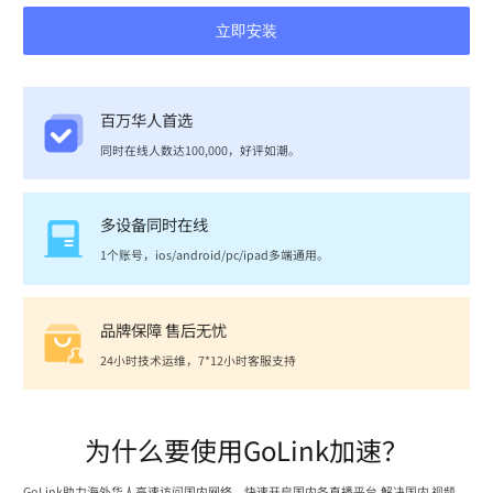
立即安装
百万华人首选
同时在线人数达100,000，好评如潮。
多设备同时在线
1个账号，ios/android/pc/ipad多端通用。
品牌保障 售后无忧
24小时技术运维，7*12小时客服支持
为什么要使用GoLink加速？
GoLink助力海外华人高速访问国内网络，快速开启国内各直播平台,解决国内 视频、