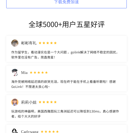
下载免费加速
全球5000+用户五星好评
彬彬有礼
作为留学生，看动漫实在是一个大问题 ，golink解决了网络不稳定的困扰，
软件里也没有广告，简直救星！
Mia
海外党被网络延迟搞的欲哭无泪，现在终于能在手机上看番听歌啦！感谢
GoLink！不限速太良心啦~
莉莉小姐
玩游戏的神器啊，美国西雅图玩三角洲延迟可以降低到130ms，真心感谢作
者，给个大大的好评
Carlywang