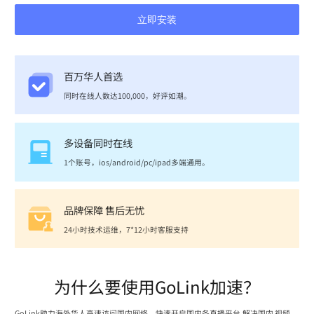
立即安装
百万华人首选
同时在线人数达100,000，好评如潮。
多设备同时在线
1个账号，ios/android/pc/ipad多端通用。
品牌保障 售后无忧
24小时技术运维，7*12小时客服支持
为什么要使用GoLink加速？
GoLink助力海外华人高速访问国内网络，快速开启国内各直播平台,解决国内 视频、