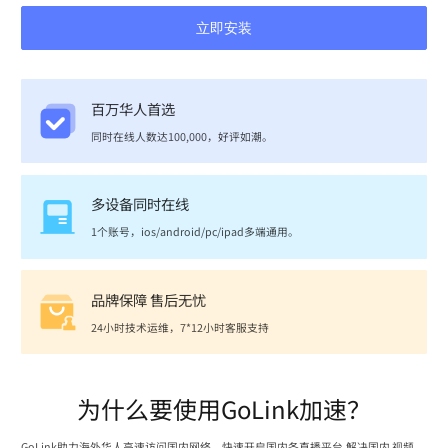
立即安装
百万华人首选
同时在线人数达100,000，好评如潮。
多设备同时在线
1个账号，ios/android/pc/ipad多端通用。
品牌保障 售后无忧
24小时技术运维，7*12小时客服支持
为什么要使用GoLink加速？
GoLink助力海外华人高速访问国内网络，快速开启国内各直播平台,解决国内 视频、