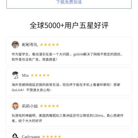
下载免费加速
全球5000+用户五星好评
彬彬有礼
作为留学生，看动漫实在是一个大问题 ，golink解决了网络不稳定的困扰，
软件里也没有广告，简直救星！
Mia
海外党被网络延迟搞的欲哭无泪，现在终于能在手机上看番听歌啦！感谢
GoLink！不限速太良心啦~
莉莉小姐
玩游戏的神器啊，美国西雅图玩三角洲延迟可以降低到130ms，真心感谢作
者，给个大大的好评
Carlywang