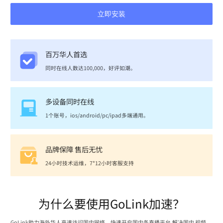
立即安装
百万华人首选
同时在线人数达100,000，好评如潮。
多设备同时在线
1个账号，ios/android/pc/ipad多端通用。
品牌保障 售后无忧
24小时技术运维，7*12小时客服支持
为什么要使用GoLink加速？
GoLink助力海外华人高速访问国内网络，快速开启国内各直播平台,解决国内 视频、