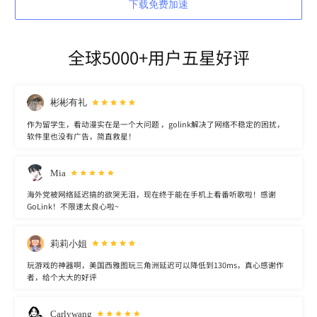
下载免费加速
全球5000+用户五星好评
彬彬有礼
作为留学生，看动漫实在是一个大问题 ，golink解决了网络不稳定的困扰，
软件里也没有广告，简直救星！
Mia
海外党被网络延迟搞的欲哭无泪，现在终于能在手机上看番听歌啦！感谢
GoLink！不限速太良心啦~
莉莉小姐
玩游戏的神器啊，美国西雅图玩三角洲延迟可以降低到130ms，真心感谢作
者，给个大大的好评
Carlywang