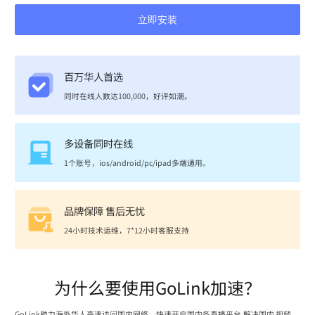
立即安装
百万华人首选
同时在线人数达100,000，好评如潮。
多设备同时在线
1个账号，ios/android/pc/ipad多端通用。
品牌保障 售后无忧
24小时技术运维，7*12小时客服支持
为什么要使用GoLink加速？
GoLink助力海外华人高速访问国内网络，快速开启国内各直播平台,解决国内 视频、