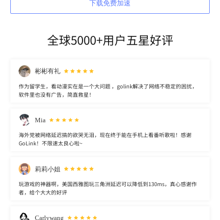
下载免费加速
全球5000+用户五星好评
彬彬有礼
作为留学生，看动漫实在是一个大问题 ，golink解决了网络不稳定的困扰，
软件里也没有广告，简直救星！
Mia
海外党被网络延迟搞的欲哭无泪，现在终于能在手机上看番听歌啦！感谢
GoLink！不限速太良心啦~
莉莉小姐
玩游戏的神器啊，美国西雅图玩三角洲延迟可以降低到130ms，真心感谢作
者，给个大大的好评
Carlywang