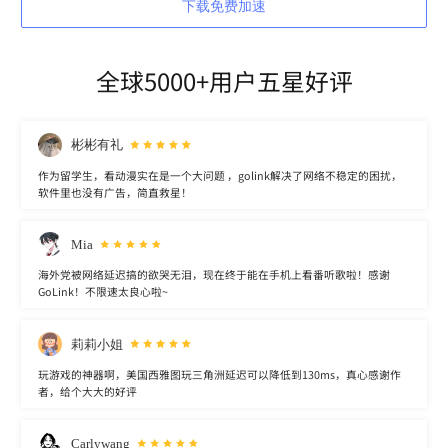
下载免费加速
全球5000+用户五星好评
彬彬有礼
作为留学生，看动漫实在是一个大问题 ，golink解决了网络不稳定的困扰，
软件里也没有广告，简直救星！
Mia
海外党被网络延迟搞的欲哭无泪，现在终于能在手机上看番听歌啦！感谢
GoLink！不限速太良心啦~
莉莉小姐
玩游戏的神器啊，美国西雅图玩三角洲延迟可以降低到130ms，真心感谢作
者，给个大大的好评
Carlywang