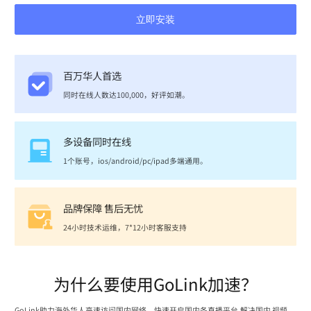
立即安装
百万华人首选
同时在线人数达100,000，好评如潮。
多设备同时在线
1个账号，ios/android/pc/ipad多端通用。
品牌保障 售后无忧
24小时技术运维，7*12小时客服支持
为什么要使用GoLink加速？
GoLink助力海外华人高速访问国内网络，快速开启国内各直播平台,解决国内 视频、