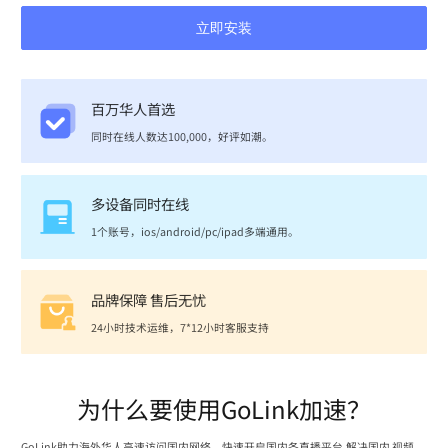
立即安装
百万华人首选
同时在线人数达100,000，好评如潮。
多设备同时在线
1个账号，ios/android/pc/ipad多端通用。
品牌保障 售后无忧
24小时技术运维，7*12小时客服支持
为什么要使用GoLink加速？
GoLink助力海外华人高速访问国内网络，快速开启国内各直播平台,解决国内 视频、