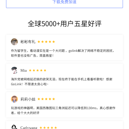
下载免费加速
全球5000+用户五星好评
彬彬有礼
作为留学生，看动漫实在是一个大问题 ，golink解决了网络不稳定的困扰，
软件里也没有广告，简直救星！
Mia
海外党被网络延迟搞的欲哭无泪，现在终于能在手机上看番听歌啦！感谢
GoLink！不限速太良心啦~
莉莉小姐
玩游戏的神器啊，美国西雅图玩三角洲延迟可以降低到130ms，真心感谢作
者，给个大大的好评
Carlywang