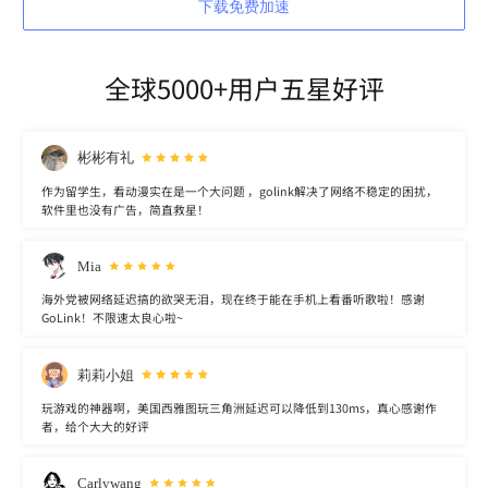
下载免费加速
全球5000+用户五星好评
彬彬有礼
作为留学生，看动漫实在是一个大问题 ，golink解决了网络不稳定的困扰，
软件里也没有广告，简直救星！
Mia
海外党被网络延迟搞的欲哭无泪，现在终于能在手机上看番听歌啦！感谢
GoLink！不限速太良心啦~
莉莉小姐
玩游戏的神器啊，美国西雅图玩三角洲延迟可以降低到130ms，真心感谢作
者，给个大大的好评
Carlywang