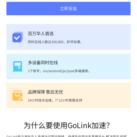
立即安装
百万华人首选
同时在线人数达100,000，好评如潮。
多设备同时在线
1个账号，ios/android/pc/ipad多端通用。
品牌保障 售后无忧
24小时技术运维，7*12小时客服支持
为什么要使用GoLink加速？
GoLink助力海外华人高速访问国内网络，快速开启国内各直播平台,解决国内 视频、