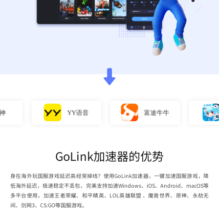
YY语音
富途牛牛
直
GoLink加速器的优势
身在海外玩国服游戏延迟高经常掉线？使用GoLink加速器，一键加速国服游戏，降
低海外延迟，极速稳定不丢包，完美支持加速Windows、iOS、Android、macOS等
多平台使用，加速王者荣耀、和平精英、LOL英雄联盟 、魔兽世界、原神、永劫无
间、剑网3、CS:GO等国服游戏。