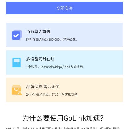
立即安装
百万华人首选
同时在线人数达100,000，好评如潮。
多设备同时在线
1个账号，ios/android/pc/ipad多端通用。
品牌保障 售后无忧
24小时技术运维，7*12小时客服支持
为什么要使用GoLink加速？
GoLink助力海外华人高速访问国内网络，快速开启国内各直播平台,解决国内 视频、