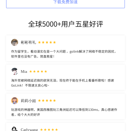
下载免费加速
全球5000+用户五星好评
彬彬有礼
作为留学生，看动漫实在是一个大问题 ，golink解决了网络不稳定的困扰，
软件里也没有广告，简直救星！
Mia
海外党被网络延迟搞的欲哭无泪，现在终于能在手机上看番听歌啦！感谢
GoLink！不限速太良心啦~
莉莉小姐
玩游戏的神器啊，美国西雅图玩三角洲延迟可以降低到130ms，真心感谢作
者，给个大大的好评
Carlywang