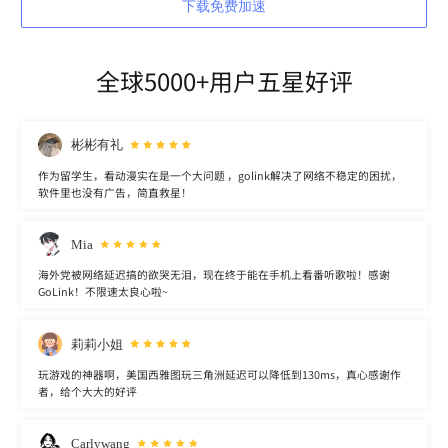
下载免费加速
全球5000+用户五星好评
彬彬有礼
作为留学生，看动漫实在是一个大问题 ，golink解决了网络不稳定的困扰，
软件里也没有广告，简直救星！
Mia
海外党被网络延迟搞的欲哭无泪，现在终于能在手机上看番听歌啦！感谢
GoLink！不限速太良心啦~
莉莉小姐
玩游戏的神器啊，美国西雅图玩三角洲延迟可以降低到130ms，真心感谢作
者，给个大大的好评
Carlywang