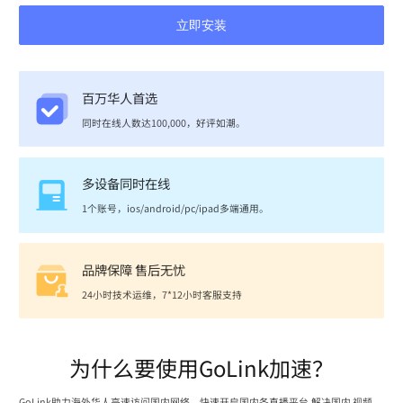
立即安装
百万华人首选
同时在线人数达100,000，好评如潮。
多设备同时在线
1个账号，ios/android/pc/ipad多端通用。
品牌保障 售后无忧
24小时技术运维，7*12小时客服支持
为什么要使用GoLink加速？
GoLink助力海外华人高速访问国内网络，快速开启国内各直播平台,解决国内 视频、