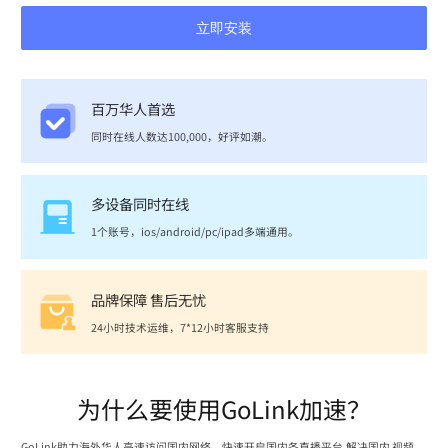
立即安装
百万华人首选
同时在线人数达100,000，好评如潮。
多设备同时在线
1个账号，ios/android/pc/ipad多端通用。
品牌保障 售后无忧
24小时技术运维，7*12小时客服支持
为什么要使用GoLink加速？
GoLink助力海外华人高速访问国内网络，快速开启国内各直播平台,解决国内 视频、