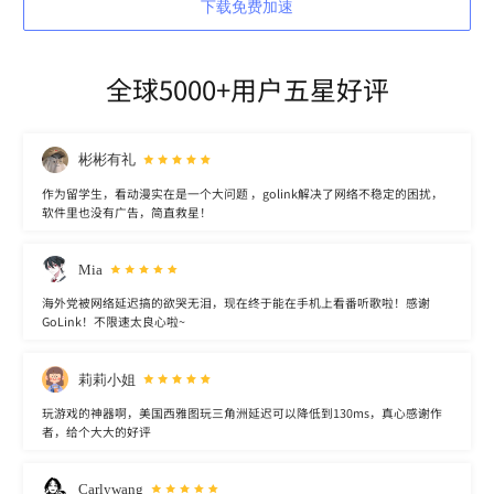
下载免费加速
全球5000+用户五星好评
彬彬有礼
作为留学生，看动漫实在是一个大问题 ，golink解决了网络不稳定的困扰，
软件里也没有广告，简直救星！
Mia
海外党被网络延迟搞的欲哭无泪，现在终于能在手机上看番听歌啦！感谢
GoLink！不限速太良心啦~
莉莉小姐
玩游戏的神器啊，美国西雅图玩三角洲延迟可以降低到130ms，真心感谢作
者，给个大大的好评
Carlywang