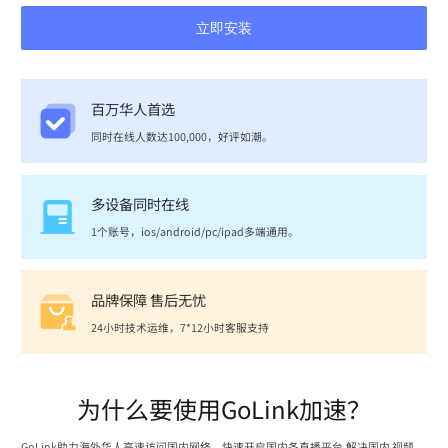
立即安装
百万华人首选
同时在线人数达100,000，好评如潮。
多设备同时在线
1个账号，ios/android/pc/ipad多端通用。
品牌保障 售后无忧
24小时技术运维，7*12小时客服支持
为什么要使用GoLink加速？
GoLink助力海外华人高速访问国内网络，快速开启国内各直播平台,解决国内 视频、