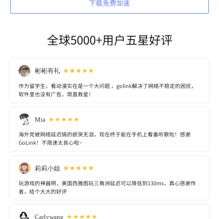
下载免费加速
全球5000+用户五星好评
彬彬有礼
作为留学生，看动漫实在是一个大问题 ，golink解决了网络不稳定的困扰，
软件里也没有广告，简直救星！
Mia
海外党被网络延迟搞的欲哭无泪，现在终于能在手机上看番听歌啦！感谢
GoLink！不限速太良心啦~
莉莉小姐
玩游戏的神器啊，美国西雅图玩三角洲延迟可以降低到130ms，真心感谢作
者，给个大大的好评
Carlywang