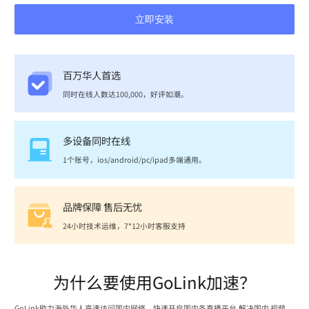
立即安装
百万华人首选
同时在线人数达100,000，好评如潮。
多设备同时在线
1个账号，ios/android/pc/ipad多端通用。
品牌保障 售后无忧
24小时技术运维，7*12小时客服支持
为什么要使用GoLink加速？
GoLink助力海外华人高速访问国内网络，快速开启国内各直播平台,解决国内 视频、