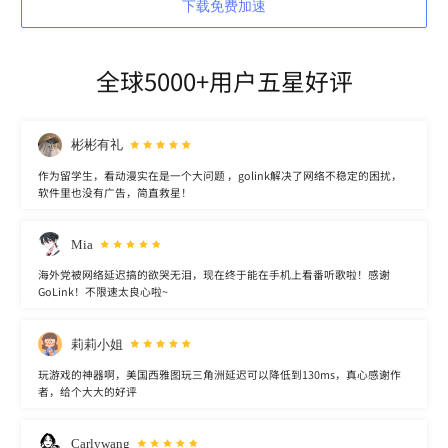
下载免费加速
全球5000+用户五星好评
彬彬有礼
作为留学生，看动漫实在是一个大问题 ，golink解决了网络不稳定的困扰，
软件里也没有广告，简直救星！
Mia
海外党被网络延迟搞的欲哭无泪，现在终于能在手机上看番听歌啦！感谢
GoLink！不限速太良心啦~
莉莉小姐
玩游戏的神器啊，美国西雅图玩三角洲延迟可以降低到130ms，真心感谢作
者，给个大大的好评
Carlywang