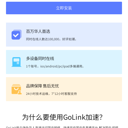
立即安装
百万华人首选
同时在线人数达100,000，好评如潮。
多设备同时在线
1个账号，ios/android/pc/ipad多端通用。
品牌保障 售后无忧
24小时技术运维，7*12小时客服支持
为什么要使用GoLink加速？
GoLink助力海外华人高速访问国内网络，快速开启国内各直播平台,解决国内 视频、