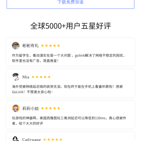
下载免费加速
全球5000+用户五星好评
彬彬有礼
作为留学生，看动漫实在是一个大问题 ，golink解决了网络不稳定的困扰，
软件里也没有广告，简直救星！
Mia
海外党被网络延迟搞的欲哭无泪，现在终于能在手机上看番听歌啦！感谢
GoLink！不限速太良心啦~
莉莉小姐
玩游戏的神器啊，美国西雅图玩三角洲延迟可以降低到130ms，真心感谢作
者，给个大大的好评
Carlywang