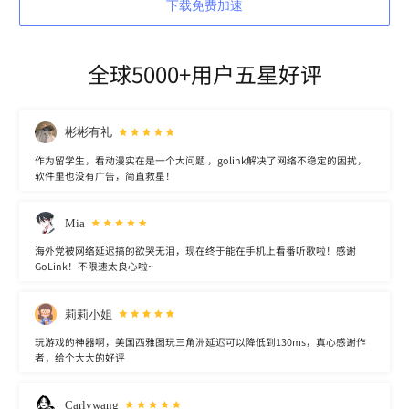
下载免费加速
全球5000+用户五星好评
彬彬有礼
作为留学生，看动漫实在是一个大问题 ，golink解决了网络不稳定的困扰，
软件里也没有广告，简直救星！
Mia
海外党被网络延迟搞的欲哭无泪，现在终于能在手机上看番听歌啦！感谢
GoLink！不限速太良心啦~
莉莉小姐
玩游戏的神器啊，美国西雅图玩三角洲延迟可以降低到130ms，真心感谢作
者，给个大大的好评
Carlywang