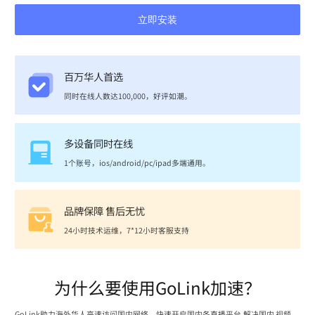
立即安装
百万华人首选
同时在线人数达100,000，好评如潮。
多设备同时在线
1个账号，ios/android/pc/ipad多端通用。
品牌保障 售后无忧
24小时技术运维，7*12小时客服支持
为什么要使用GoLink加速？
GoLink助力海外华人高速访问国内网络，快速开启国内各直播平台,解决国内 视频、