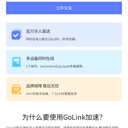
立即安装
百万华人首选
同时在线人数达100,000，好评如潮。
多设备同时在线
1个账号，ios/android/pc/ipad多端通用。
品牌保障 售后无忧
24小时技术运维，7*12小时客服支持
为什么要使用GoLink加速？
GoLink助力海外华人高速访问国内网络，快速开启国内各直播平台,解决国内 视频、