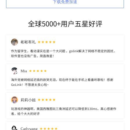
下载免费加速
全球5000+用户五星好评
彬彬有礼
作为留学生，看动漫实在是一个大问题 ，golink解决了网络不稳定的困扰，
软件里也没有广告，简直救星！
Mia
海外党被网络延迟搞的欲哭无泪，现在终于能在手机上看番听歌啦！感谢
GoLink！不限速太良心啦~
莉莉小姐
玩游戏的神器啊，美国西雅图玩三角洲延迟可以降低到130ms，真心感谢作
者，给个大大的好评
Carlywang