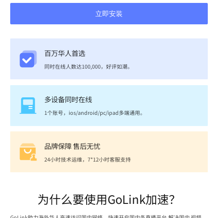
立即安装
百万华人首选
同时在线人数达100,000，好评如潮。
多设备同时在线
1个账号，ios/android/pc/ipad多端通用。
品牌保障 售后无忧
24小时技术运维，7*12小时客服支持
为什么要使用GoLink加速？
GoLink助力海外华人高速访问国内网络，快速开启国内各直播平台,解决国内 视频、