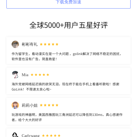
下载免费加速
全球5000+用户五星好评
彬彬有礼
作为留学生，看动漫实在是一个大问题 ，golink解决了网络不稳定的困扰，
软件里也没有广告，简直救星！
Mia
海外党被网络延迟搞的欲哭无泪，现在终于能在手机上看番听歌啦！感谢
GoLink！不限速太良心啦~
莉莉小姐
玩游戏的神器啊，美国西雅图玩三角洲延迟可以降低到130ms，真心感谢作
者，给个大大的好评
Carlywang